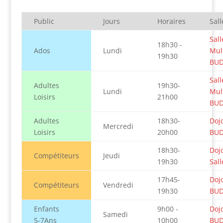
Public
Jours
Horaires
Sall
Sall
18h30 -
Ados
Lundi
Mult
19h30
BU
Sall
Adultes
19h30-
Lundi
Mult
Loisirs
21h00
BU
Adultes
18h30-
Dojo
Mercredi
Loisirs
20h00
BU
18h30-
Doj
Compétiteurs
Jeudi
19h30
Sall
17h45-
Dojo
Compétiteurs
Vendredi
19h30
BU
Enfants
9h00 -
Dojo
Samedi
5-7Ans
10h00
BU