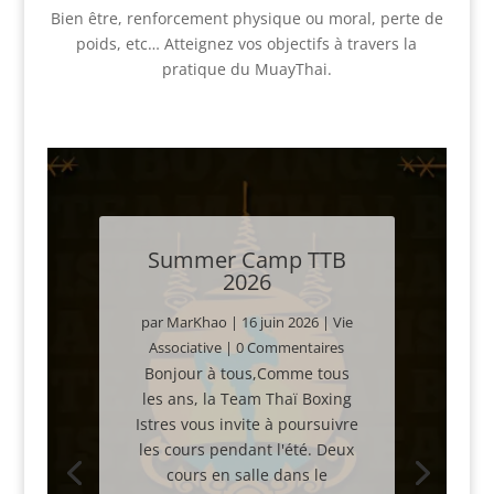
Bien être, renforcement physique ou moral, perte de
poids, etc… Atteignez vos objectifs à travers la
pratique du MuayThai.
Summer Camp TTB
2026
par
MarKhao
|
16 juin 2026
|
Vie
Associative
| 0 Commentaires
Bonjour à tous,Comme tous
les ans, la Team Thaï Boxing
Istres vous invite à poursuivre
les cours pendant l'été. Deux
cours en salle dans le