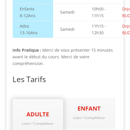
Enfants
10h00 -
Dojo
Samedi
8-12Ans
11h15
BU
Ados
11h15 -
Dojo
Samedi
13-16Ans
12h30
BU
Info Pratique :
Merci de vous présenter 15 minutes
avant le début du cours. Merci de votre
compréhension.
Les Tarifs
ENFANT
ADULTE
Loisir / Compétiteur
Loisir / Compétiteur