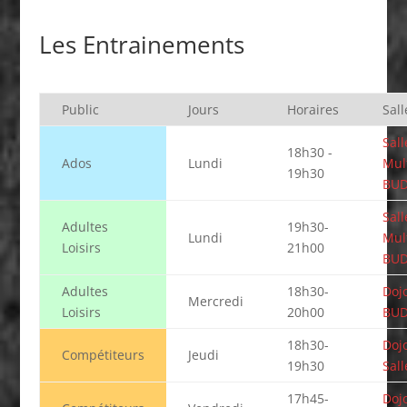
Les Entrainements
Public
Jours
Horaires
Sall
Sall
18h30 -
Ados
Lundi
Mult
19h30
BU
Sall
Adultes
19h30-
Lundi
Mult
Loisirs
21h00
BU
Adultes
18h30-
Dojo
Mercredi
Loisirs
20h00
BU
18h30-
Doj
Compétiteurs
Jeudi
19h30
Sall
17h45-
Dojo