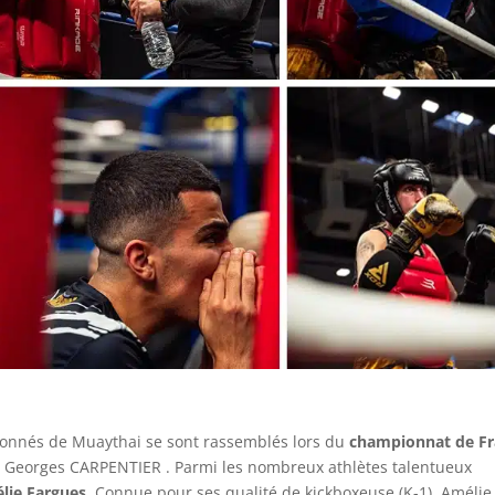
sionnés de Muaythai se sont rassemblés lors du
championnat de Fr
lle Georges CARPENTIER . Parmi les nombreux athlètes talentueux
lie Fargues
. Connue pour ses qualité de kickboxeuse (K-1), Amélie