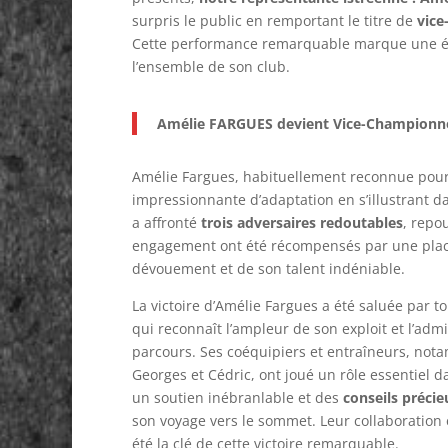
surpris le public en remportant le titre de
vice
Cette performance remarquable marque une évol
l’ensemble de son club.
Amélie FARGUES devient Vice-Championne
Amélie Fargues, habituellement reconnue pour
impressionnante d’adaptation en s’illustrant 
a affronté
trois adversaires redoutables
, repo
engagement ont été récompensés par une pla
dévouement et de son talent indéniable.
La victoire d’Amélie Fargues a été saluée par t
qui reconnaît l’ampleur de son exploit et l’adm
parcours. Ses coéquipiers et entraîneurs, not
Georges et Cédric, ont joué un rôle essentiel d
un soutien inébranlable et des
conseils précie
son voyage vers le sommet. Leur collaboration
été la clé de cette victoire remarquable.