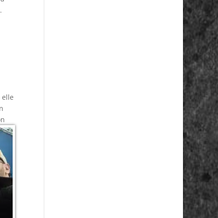
.
, elle
on
on