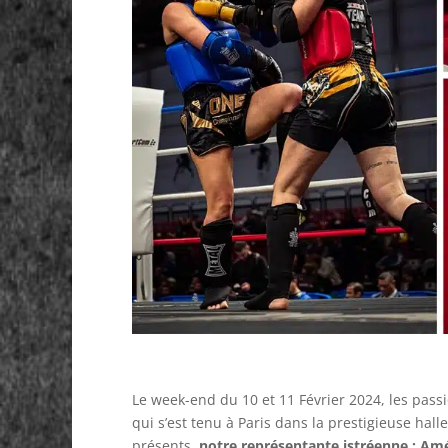
Le week-end du 10 et 11 Février 2024, les pas
qui s’est tenu à Paris dans la prestigieuse ha
présents,
notre représentante istréenne : Amé