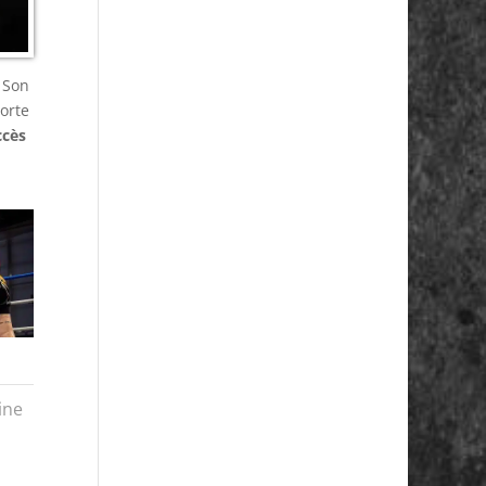
 Son
orte
ccès
ine