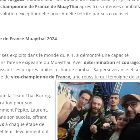
-championne de France de MuayThai
après trois intenses combats
ution exceptionnelle pour Amélie félicité par ses coachs et
 de France Muaythai 2024
 ses exploits dans le monde du K-1, a démontré une capacité
dans l’arène exigeante du Muaythai. Avec
détermination
et
courage
ussant ses propres limites à chaque combat. Sa persévérance et s
ce de
vice-championne de France
, une réussite qui témoigne de s
oute la Team Thai Boxing,
iration pour son
amment Pépito, Laurent,
ans son succès, offrant
ux
à chaque étape de
 et leur dévouement ont