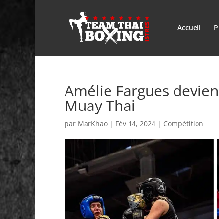
Accueil
P
Amélie Fargues devien
Muay Thai
par
MarKhao
|
Fév 14, 2024
|
Compétition