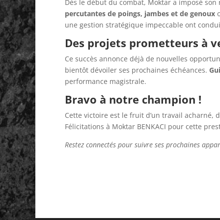
Dès le début du combat, Moktar a imposé son r
percutantes de poings, jambes et de genoux
o
une gestion stratégique impeccable ont conduit
Des projets prometteurs à v
Ce succès annonce déjà de nouvelles opportu
bientôt dévoiler ses prochaines échéances.
Gui
performance magistrale.
Bravo à notre champion !
Cette victoire est le fruit d’un travail acharné,
Félicitations à Moktar BENKACI pour cette prest
Restez connectés pour suivre ses prochaines appari