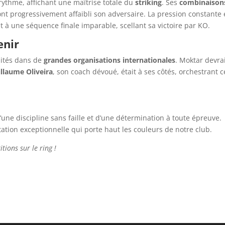
ythme, affichant une maîtrise totale du
striking
. Ses
combinaison
nt progressivement affaibli son adversaire. La pression constante 
 à une séquence finale imparable, scellant sa victoire par KO.
enir
nités dans de
grandes organisations internationales
. Moktar devra
llaume Oliveira
, son coach dévoué, était à ses côtés, orchestrant c
 d’une discipline sans faille et d’une détermination à toute épreuve.
ation exceptionnelle qui porte haut les couleurs de notre club.
tions sur le ring !