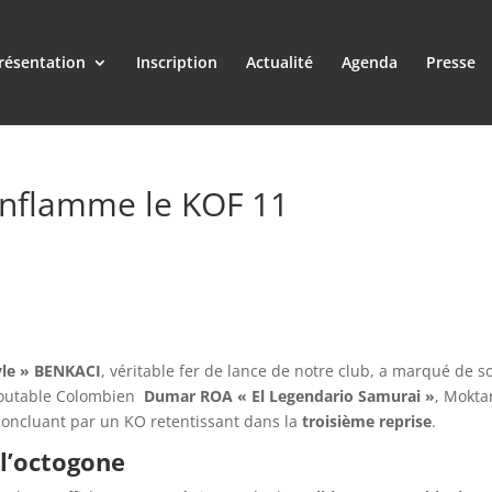
résentation
Inscription
Actualité
Agenda
Presse
enflamme le KOF 11
yle » BENKACI
, véritable fer de lance de notre club, a marqué de s
outable Colombien
Dumar ROA « El Legendario Samurai »
, Mokta
concluant par un KO retentissant dans la
troisième reprise
.
l’octogone