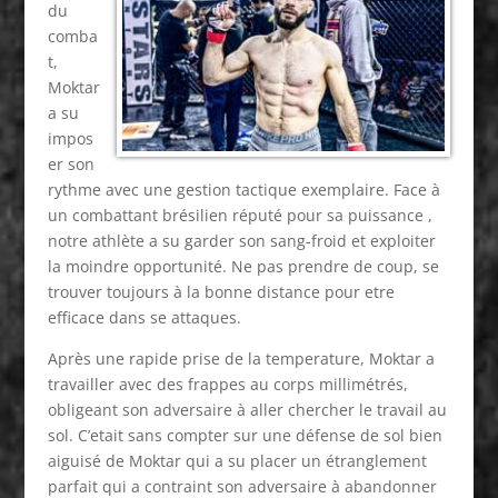
du
comba
t,
Moktar
a su
impos
er son
rythme avec une gestion tactique exemplaire. Face à
un combattant brésilien réputé pour sa puissance ,
notre athlète a su garder son sang-froid et exploiter
la moindre opportunité. Ne pas prendre de coup, se
trouver toujours à la bonne distance pour etre
efficace dans se attaques.
Après une rapide prise de la temperature, Moktar a
travailler avec des frappes au corps millimétrés,
obligeant son adversaire à aller chercher le travail au
sol. C’etait sans compter sur une défense de sol bien
aiguisé de Moktar qui a su placer un étranglement
parfait qui a contraint son adversaire à abandonner