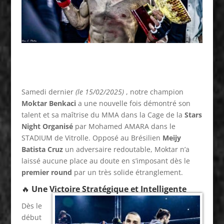
Samedi dernier
(le 15/02/2025)
, notre champion
Moktar Benkaci
a une nouvelle fois démontré son
talent et sa maîtrise du MMA dans la Cage de la
Stars
Night Organisé
par Mohamed AMARA dans le
STADIUM de Vitrolle. Opposé au Brésilien
Meijy
Batista Cruz
un adversaire redoutable, Moktar n’a
laissé aucune place au doute en s’imposant dès le
premier round
par un très solide étranglement.
🔥
Une Victoire Stratégique et Intelligente
Dès le
début