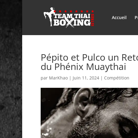
Accueil
P
Pépito et Pulco un Ret
du Phénix Muaythai
par
MarKhao
|
Juin 11, 2024
|
Compétition