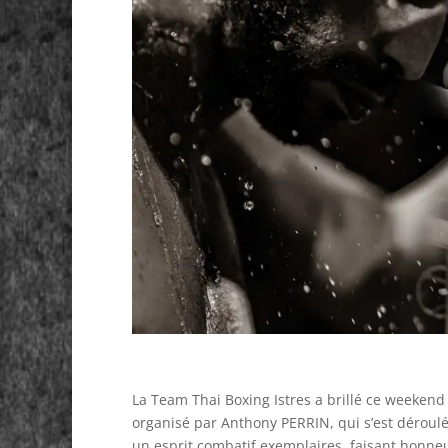
La Team Thai Boxing Istres a brillé ce weekend 
organisé par Anthony PERRIN, qui s’est déroul
un esprit combatif exemplaires, faisant honneu