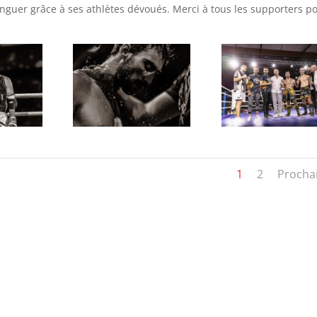
inguer grâce à ses athlètes dévoués. Merci à tous les supporters p
1
2
Procha