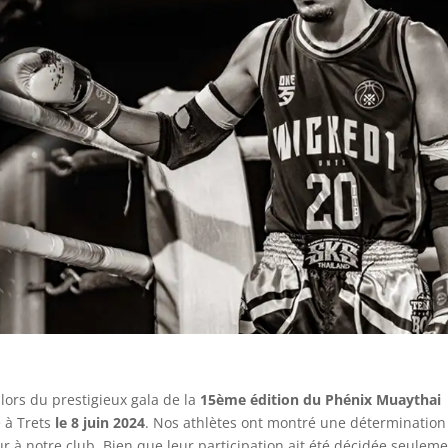
lors du prestigieux gala de la
15ème édition du Phénix Muaythai
é à Trets
le 8 juin 2024
. Nos athlètes ont montré une détermination
r à notre club. Bien que leur participation ait été décidée seulem