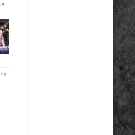
our
ine