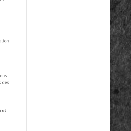
ation
tous
s des
ï et