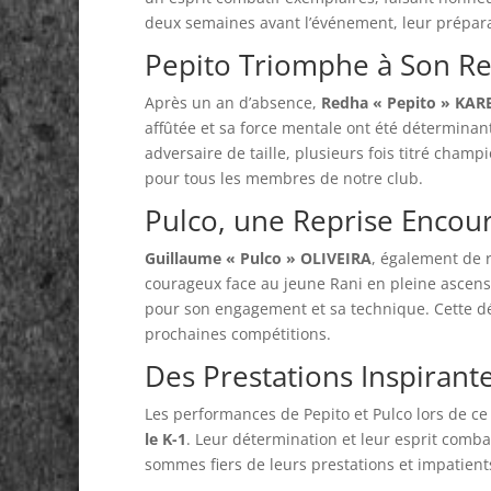
deux semaines avant l’événement, leur préparat
Pepito Triomphe à Son R
Après un an d’absence,
Redha « Pepito » KAR
affûtée et sa force mentale ont été déterminan
adversaire de taille, plusieurs fois titré champ
pour tous les membres de notre club.
Pulco, une Reprise Encour
Guillaume « Pulco » OLIVEIRA
, également de r
courageux face au jeune Rani en pleine ascensi
pour son engagement et sa technique. Cette déf
prochaines compétitions.
Des Prestations Inspirant
Les performances de Pepito et Pulco lors de ce 
le K-1
. Leur détermination et leur esprit comb
sommes fiers de leurs prestations et impatients