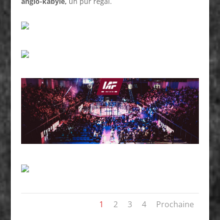
anglo-kabyle,
un pur régal.
1
2
3
4
Prochaine