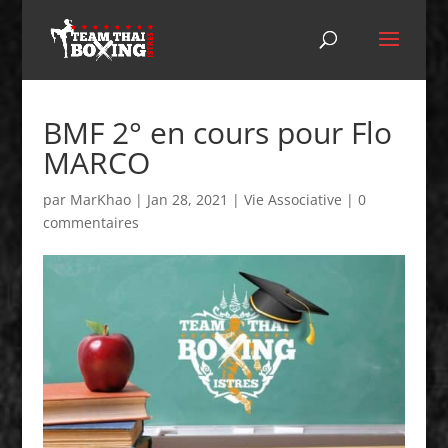
BMF 2° en cours pour Flo
MARCO
par
MarKhao
|
Jan 28, 2021
|
Vie Associative
|
0
commentaires