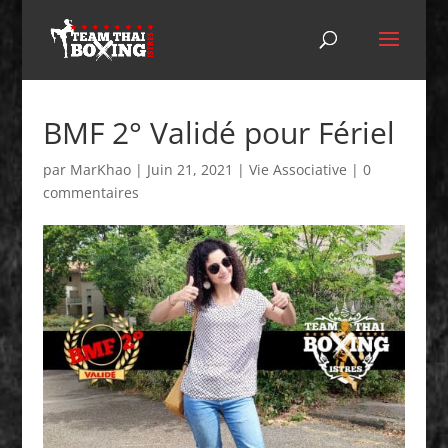
BMF 2° Validé pour Fériel
par
MarKhao
|
Juin 21, 2021
|
Vie Associative
|
0
commentaires