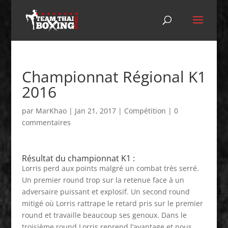
Championnat Régional K1
2016
par
MarKhao
|
Jan 21, 2017
|
Compétition
|
0
commentaires
Résultat du championnat K1 :
Lorris perd aux points malgré un combat très serré.
Un premier round trop sur la retenue face à un
adversaire puissant et explosif. Un second round
mitigé où Lorris rattrape le retard pris sur le premier
round et travaille beaucoup ses genoux. Dans le
troisième round Lorris reprend l’avantage et nous