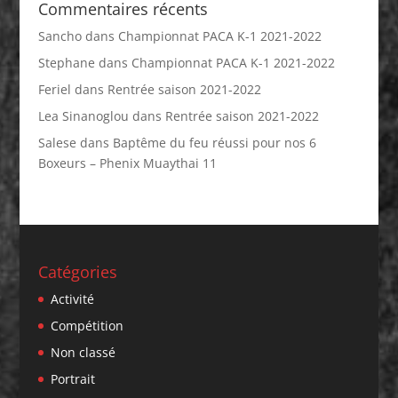
Commentaires récents
Sancho
dans
Championnat PACA K-1 2021-2022
Stephane
dans
Championnat PACA K-1 2021-2022
Feriel
dans
Rentrée saison 2021-2022
Lea Sinanoglou
dans
Rentrée saison 2021-2022
Salese
dans
Baptême du feu réussi pour nos 6
Boxeurs – Phenix Muaythai 11
Catégories
Activité
Compétition
Non classé
Portrait