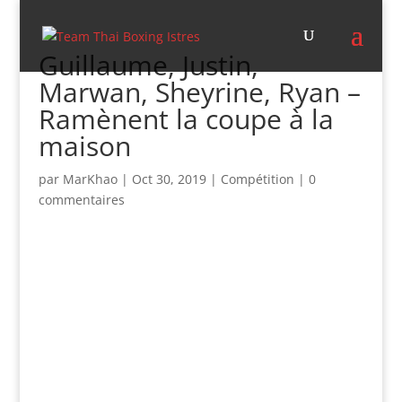
Guillaume, Justin,
Marwan, Sheyrine, Ryan –
Ramènent la coupe à la
maison
par
MarKhao
|
Oct 30, 2019
|
Compétition
|
0
commentaires