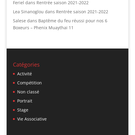
Feriel
dans
Rentrée saison 2021-2022
Lea Sinanoglou
dans
Rentrée saison 2021-2022
Salese
dans
Baptême du feu réussi pour nos 6
Boxeurs – Phenix Muaythai 11
Catégories
Activité
Compétition
Non classé
Portrait
Stage
Vie Associative