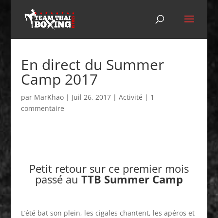
En direct du Summer
Camp 2017
par
MarKhao
|
Juil 26, 2017
|
Activité
|
1
commentaire
Petit retour sur ce premier mois
passé au
TTB Summer Camp
L’été bat son plein, les cigales chantent, les apéros et