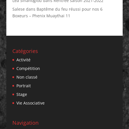
Lea Sinanoglou
dans
Rentrée saison 2021-2022
Salese
dans
Baptême du feu réussi pour nos 6
Boxeurs – Phenix Muaythai 11
Catégories
Activité
Compétition
Non classé
Portrait
Stage
Vie Associative
Navigation