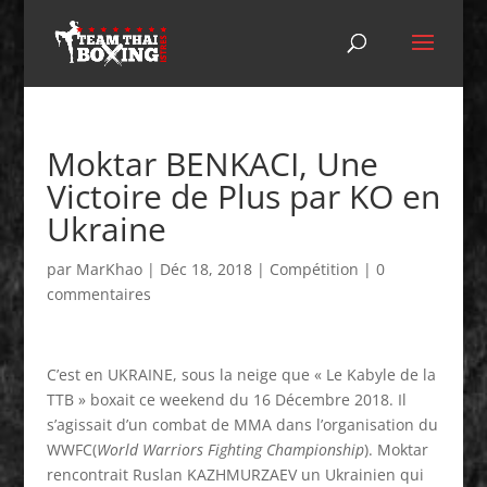
Moktar BENKACI, Une
Victoire de Plus par KO en
Ukraine
par
MarKhao
|
Déc 18, 2018
|
Compétition
|
0
commentaires
C’est en UKRAINE, sous la neige que « Le Kabyle de la
TTB » boxait ce weekend du 16 Décembre 2018. Il
s’agissait d’un combat de MMA dans l’organisation du
WWFC(
World Warriors Fighting Championship
). Moktar
rencontrait Ruslan KAZHMURZAEV un Ukrainien qui