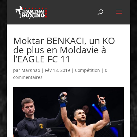
Moktar BENKACI, un KO
de plus en Moldavie à
l’EAGLE FC 11
par
MarKhao
|
Fév 18, 2019
|
Compétition
|
0
commentaires