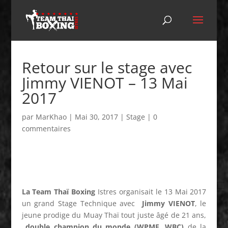
Retour sur le stage avec
Jimmy VIENOT – 13 Mai
2017
par
MarKhao
|
Mai 30, 2017
|
Stage
|
0
commentaires
La Team Thaï Boxing
Istres organisait le 13 Mai 2017
un grand Stage Technique avec
Jimmy VIENOT
, le
jeune prodige du Muay Thaï tout juste âgé de 21 ans,
double champion du monde (WPMF, WBC)
de la