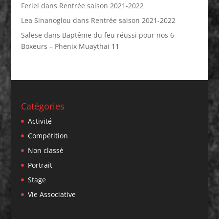
Feriel
dans
Rentrée saison 2021-2022
Lea Sinanoglou
dans
Rentrée saison 2021-2022
Salese
dans
Baptême du feu réussi pour nos 6
Boxeurs – Phenix Muaythai 11
Catégories
Activité
Compétition
Non classé
Portrait
Stage
Vie Associative