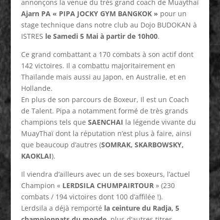
annonçons la venue du très grand coach de Muaythaï
Ajarn PA « PIPA JOCKY GYM BANGKOK »
pour un
stage technique dans notre club au Dojo BUDOKAN à
ISTRES
le Samedi 5 Mai à partir de 10h00
.
Ce grand combattant a 170 combats à son actif dont
142 victoires. Il a combattu majoritairement en
Thaïlande mais aussi au Japon, en Australie, et en
Hollande.
En plus de son parcours de Boxeur, Il est un Coach
de Talent. Pipa a notamment formé de très grands
champions tels que
SAENCHAI
la légende vivante du
MuayThaï dont la réputation n’est plus à faire, ainsi
que beaucoup d’autres (
SOMRAK, SKARBOWSKY,
KAOKLAI
).
Il viendra d’ailleurs avec un de ses boxeurs, l’actuel
Champion «
LERDSILA CHUMPAIRTOUR
» (230
combats / 194 victoires dont 100 d’affilée !).
Lerdsila a déjà remporté
la ceinture du Radja, 5
championnats du monde
, plus d’autres titres