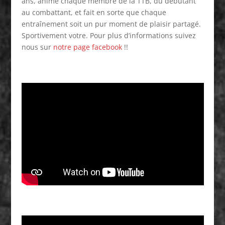
ans, anime chaque membre de la TTB, du débutant
au combattant, et fait en sorte que chaque
entraînement soit un pur moment de plaisir partagé.
Sportivement votre. Pour plus d’informations suivez
nous sur
notre page facebook
!!