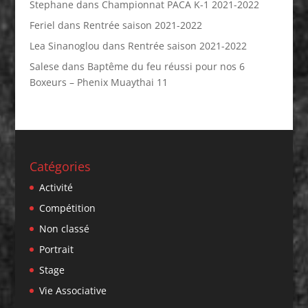
Stephane
dans
Championnat PACA K-1 2021-2022
Feriel
dans
Rentrée saison 2021-2022
Lea Sinanoglou
dans
Rentrée saison 2021-2022
Salese
dans
Baptême du feu réussi pour nos 6
Boxeurs – Phenix Muaythai 11
Catégories
Activité
Compétition
Non classé
Portrait
Stage
Vie Associative