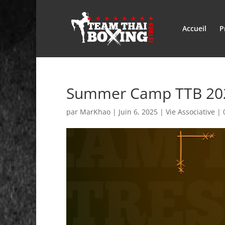
Accueil
P
Summer Camp TTB 20
par
MarKhao
|
Juin 6, 2025
|
Vie Associative
|