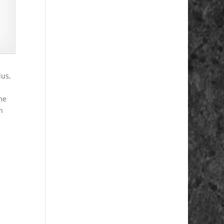
lus,
me
n