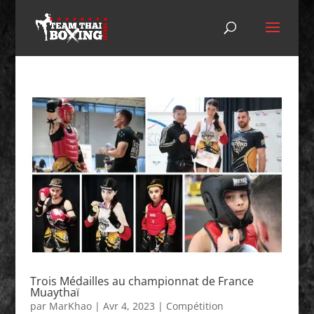
Trois Médailles au championnat de France
Muaythaï
par
MarKhao
|
Avr 4, 2023
|
Compétition