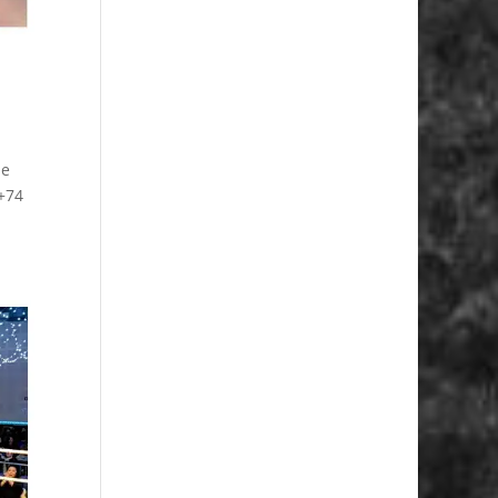
de
 +74