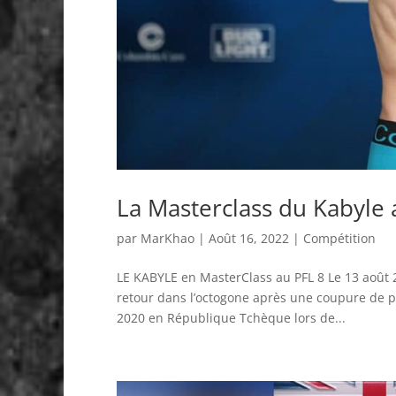
La Masterclass du Kabyle
par
MarKhao
|
Août 16, 2022
|
Compétition
LE KABYLE en MasterClass au PFL 8 Le 13 août 2
retour dans l’octogone après une coupure de 
2020 en République Tchèque lors de...