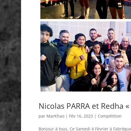
Nicolas PARRA et Redha « 
par
MarKhao
|
Fév 16, 2023
|
Compétition
Bonjour à tous, Ce Samedi 4 Février à Fabrègue