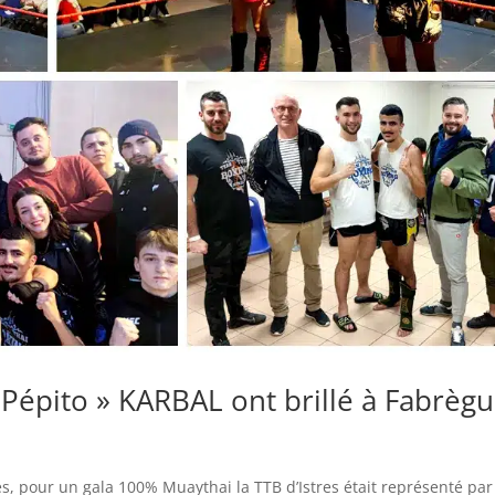
Pépito » KARBAL ont brillé à Fabrèg
s, pour un gala 100% Muaythai la TTB d’Istres était représenté par