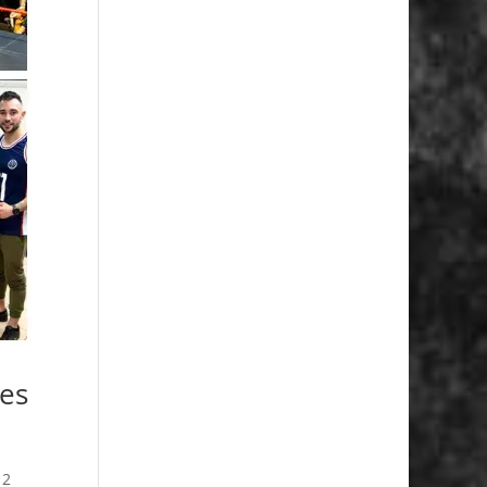
ues
 2